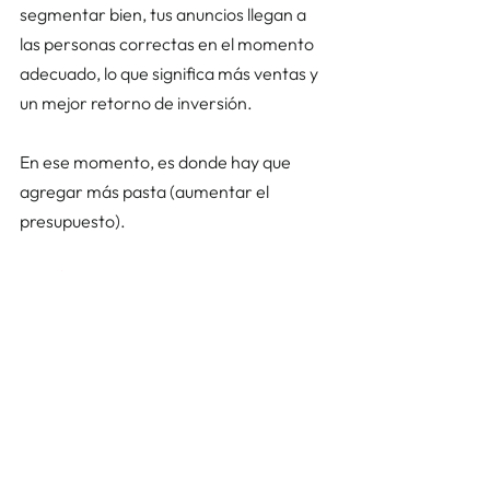
segmentar bien, tus anuncios llegan a 
las personas correctas en el momento 
adecuado, lo que significa más ventas y 
un mejor retorno de inversión. 
En ese momento, es donde hay que 
agregar más pasta (aumentar el 
presupuesto). 
¿Están tus anuncios generando un 
buen retorno de inversión? 
Si querés aprender a hacerlo bien y no 
arriesgar tu presupuesto en anuncios 
que no funcionan,
hacé click aquí para 
ver más sobre nuestro curso “Redes 
Que Venden”.