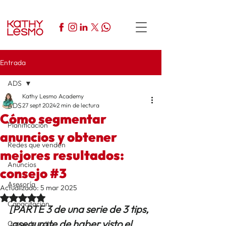
Entrada
ADS
Kathy Lesmo Academy
ADS
27 sept 2024
2 min de lectura
Cómo segmentar
Planificación
anuncios y obtener
Redes que venden
mejores resultados:
Anuncios
consejo #3
Asesoría
Actualizado:
5 mar 2025
Obtuvo NaN de 5 estrellas.
Capacitación
[PARTE 3 de una serie de 3 tips, 
¡asegurate de haber visto el 
Casos de exito