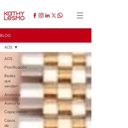
BLOG
ADS
ADS
Planificación
Redes
que
venden
Anuncios
Asesoría
Capacitación
Casos
de