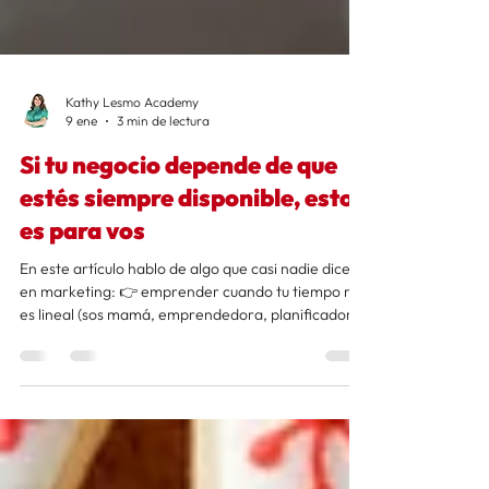
Kathy Lesmo Academy
9 ene
3 min de lectura
Si tu negocio depende de que
estés siempre disponible, esto
es para vos
En este artículo hablo de algo que casi nadie dice
en marketing: 👉 emprender cuando tu tiempo no
es lineal (sos mamá, emprendedora, planificadora
de eventos familiares, community manager,
diseñadora) 👉 por qué improvisar en redes agota
tanto 👉 y cómo un sistema puede devolverte algo
clave: tiempo