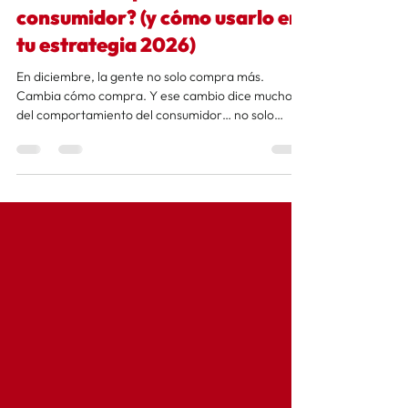
¿Qué nos enseñan las fiestas
sobre el comportamiento del
consumidor? (y cómo usarlo en
tu estrategia 2026)
En diciembre, la gente no solo compra más.
Cambia cómo compra. Y ese cambio dice mucho
del comportamiento del consumidor… no solo
ahora, sino en todas las fechas especiales del año.
Preparé este artículo que puede ayudarte
muchísimo a armar tu estrategia 2026