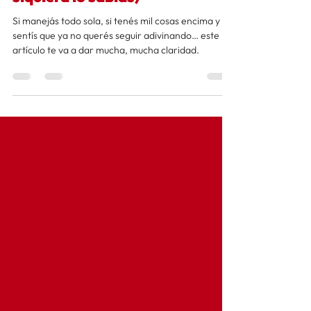
Tu anuncio no convierte porque
tu embudo está roto (y ni
siquiera lo sabías)
Si manejás todo sola, si tenés mil cosas encima y si
sentís que ya no querés seguir adivinando… este
artículo te va a dar mucha, mucha claridad.