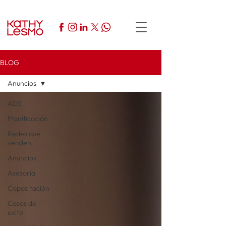
BLOG
Anuncios
ADS
Planificación
Redes que
venden
Anuncios
Asesoría
Capacitación
Casos de
exito