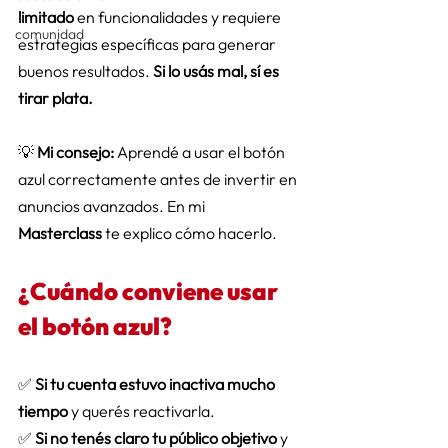
limitado
 en funcionalidades y requiere 
comunidad
estrategias específicas para generar 
buenos resultados. 
Si lo usás mal, sí es 
tirar plata.
💡 
Mi consejo:
 Aprendé a usar el botón 
azul correctamente antes de invertir en 
anuncios avanzados. En mi 
Masterclass
 te explico cómo hacerlo. 
¿Cuándo conviene usar 
el botón azul? 
✅ 
Si tu cuenta estuvo inactiva mucho 
tiempo
 y querés reactivarla. 
✅ 
Si no tenés claro tu público objetivo
 y 