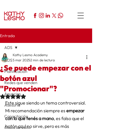
Entrada
ADS
Kathy Lesmo Academy
ADS
5 mar 2025
2 min de lectura
¿Se puede empezar con el
Planificación
botón azul
Redes que venden
"Promocionar"?
Anuncios
Obtuvo NaN de 5 estrellas.
Este sigue siendo un tema controversial. 
Asesoría
Mi recomendación siempre es 
empezar 
Capacitación
con lo que tenés a mano
, es falso que el 
botón azul no sirve, pero es más 
Casos de exito