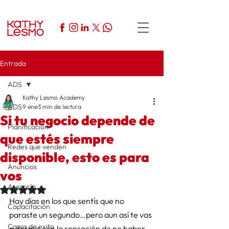
Entrada
ADS
Kathy Lesmo Academy
ADS
9 ene
3 min de lectura
Si tu negocio depende de
Planificación
que estés siempre
Redes que venden
disponible, esto es para
Anuncios
vos
Asesoría
Obtuvo NaN de 5 estrellas.
Hay días en los que sentís que no 
Capacitación
paraste un segundo…pero aun así te vas 
Casos de exito
a dormir con la sensación de no haber 