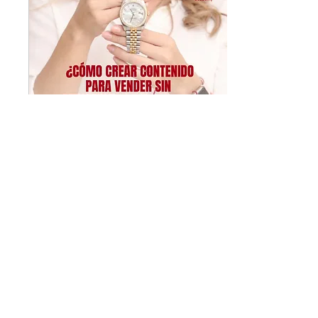
28 ene 2026
∙
3
min
¿Cómo crear contenido
para vender sin
dedicarle más horas?
En este artículo te ayudo a
entender por qué ordenar
puede devolverte tiempo y
aire mental. Y te explico
como hacerlo sin dedicarle
más horas.