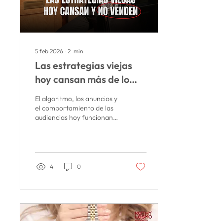
5 feb 2026
∙
2
min
Las estrategias viejas
hoy cansan más de lo
que venden
El algoritmo, los anuncios y
el comportamiento de las
audiencias hoy funcionan
distinto a hace un año…
incluso distinto a hace unos
meses. Escribí un artículo
para explicar qué está
pasando.
4
0