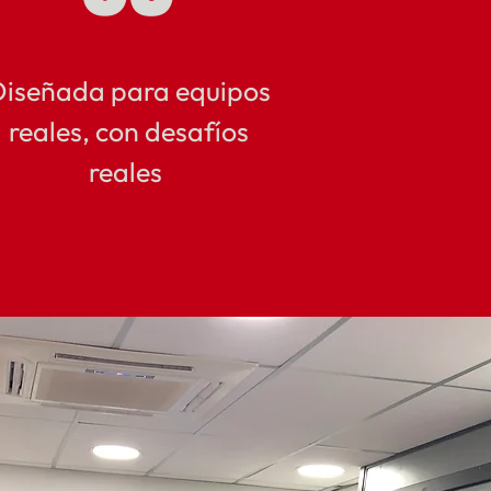
iseñada para equipos
reales, con desafíos
reales