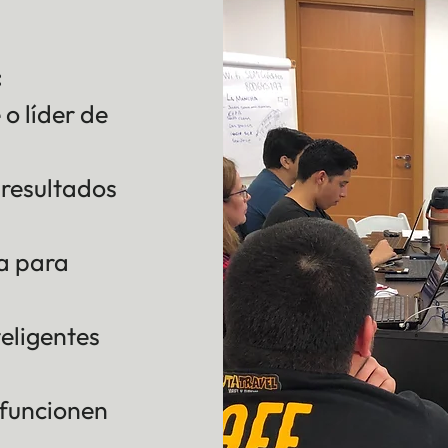
:
o líder de
 resultados
ra para
eligentes
 funcionen