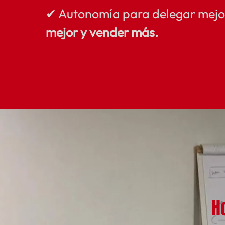
✔ Autonomía para delegar mejo
mejor y vender más.
H