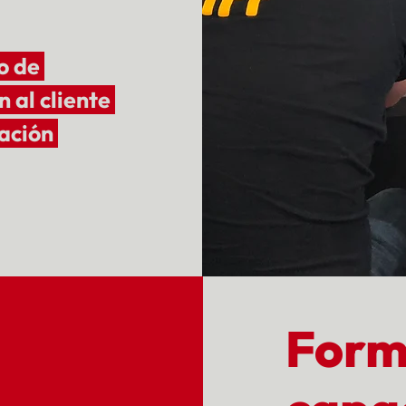
o de
 al cliente
cación
Form