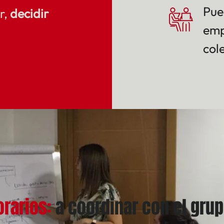
Pue
r,
decidir
emp
col
orarios:
a coordinar con el gru