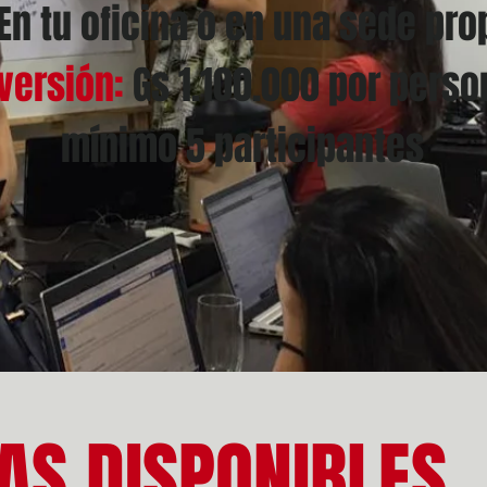
En tu oficina o en una sede pr
versión:
Gs 1.100.000 por perso
mínimo 5 participantes
AS DISPONIBLES