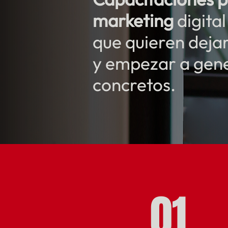
marketing
digita
que quieren deja
y empezar a gene
concretos.
01