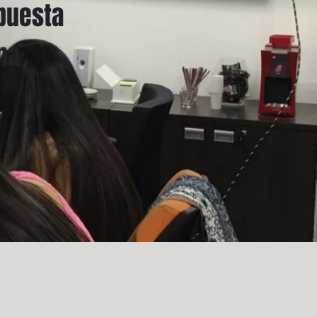
opuesta
na