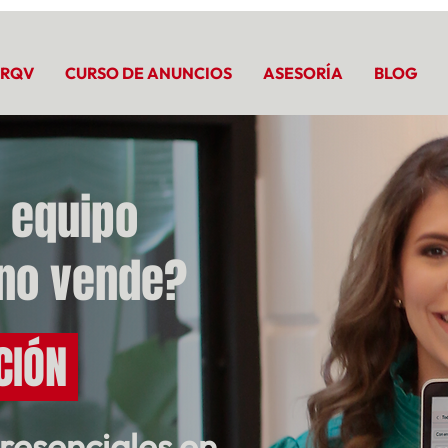
 RQV
CURSO DE ANUNCIOS
ASESORÍA
BLOG
u equipo
 no vende?
CIÓN
resenciales en