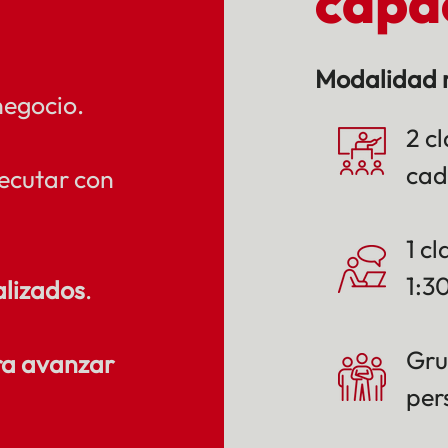
capa
Modalidad 
negocio.
2 c
cad
ecutar con
1 c
1:3
alizados
.
Gru
ra avanzar
per