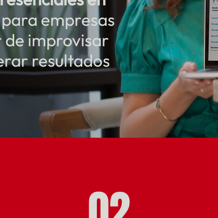
l para empresas
r de improvisar
rar resultados
02