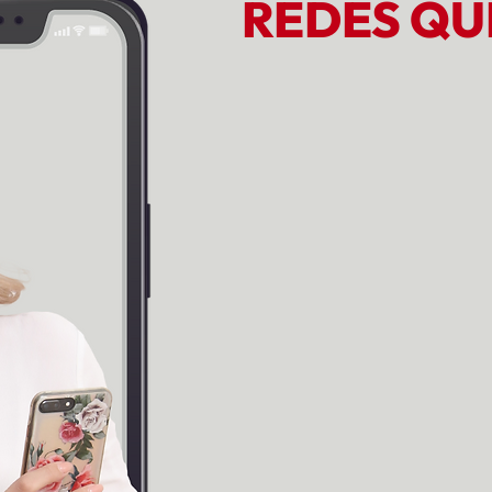
REDES QU
Orden, cla
plan de
Redes que Venden es el progra
Academy.
Está pensado para madres em
Ya venden
Pero sienten que todo es inest
Que trabajan mucho y avanza
Que hacen de todo, pero sin un
Acá aprendés a: