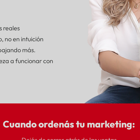
s reales
 no en intuición
rabajando más.
eza a funcionar con
Cuando ordenás tu marketing:
Dejás de correr atrás de las ventas