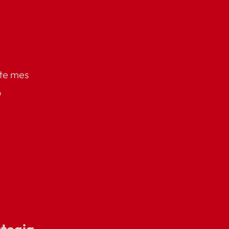
ste mes
o
r