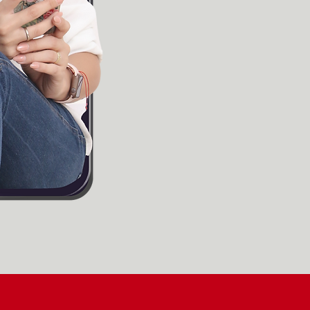
Ordenar tus acciones de mark
Usar redes sociales con estrat
Entender qué contenido vende 
Construir un negocio sostenibl
trabajo
Quiero conocer Redes q