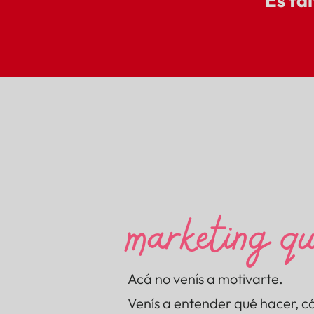
Es fa
En Kathy Les
no hacemos co
emocional
hac
marketing qu
Acá no venís a motivarte.
Venís a entender qué hacer, c