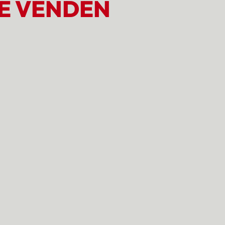
E VENDEN
ridad y un
 acción
ma principal de Kathy Lesmo
prendedoras que:
able
n poco
 sistema claro