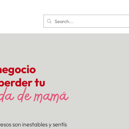
negocio
 perder tu
ida de mamá
resos son inestables y sentís