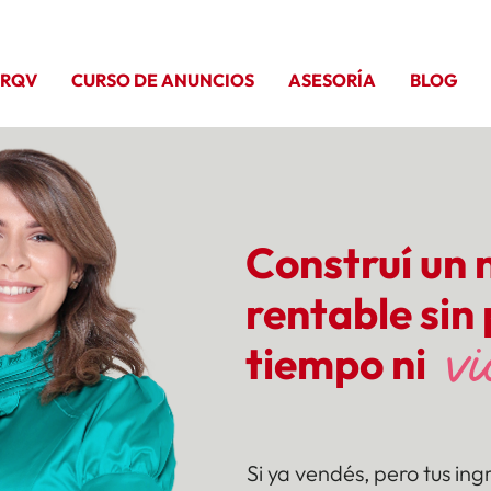
 RQV
CURSO DE ANUNCIOS
ASESORÍA
BLOG
Construí un 
rentable sin
v
tiempo ni
Si ya vendés, pero tus ing