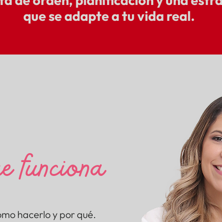
lta de orden, planificación y una estr
que se adapte a tu vida real.
mo Academy
aching
emos
e funciona
ómo hacerlo y por qué.