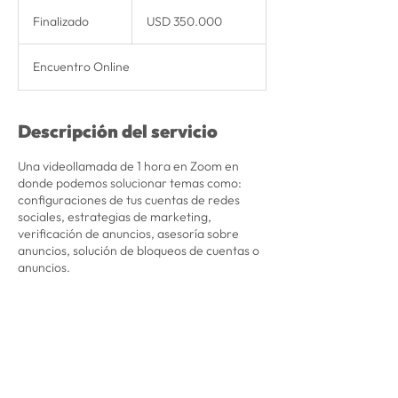
350.000
dólares
Finalizado
F
USD 350.000
estadounidenses
i
n
Encuentro Online
a
l
i
z
Descripción del servicio
a
d
Una videollamada de 1 hora en Zoom en
o
donde podemos solucionar temas como:
configuraciones de tus cuentas de redes
sociales, estrategias de marketing,
verificación de anuncios, asesoría sobre
anuncios, solución de bloqueos de cuentas o
anuncios.