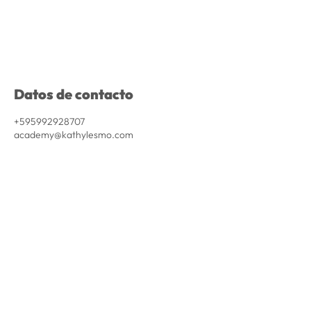
Datos de contacto
+595992928707
academy@kathylesmo.com
Jose Segundo Decoud, Asunción, Paraguay